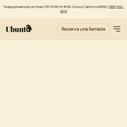
Terapia presencial y en línea |
1307 W 6th St #108, Corona, California 92882
|
(888) 662-
9378
Reserva una llamada
TERAPIA CRISTIANA